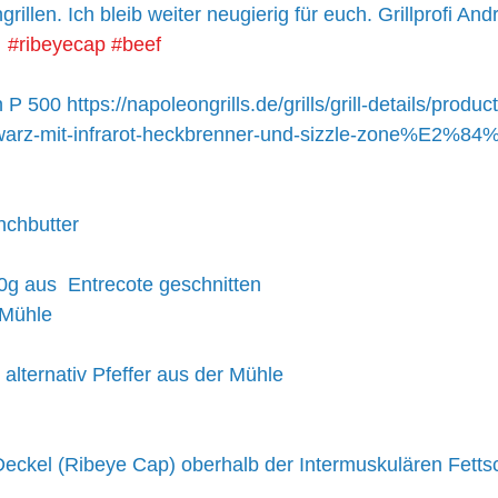
rillen. Ich bleib weiter neugierig für euch. Grillprofi A
#ribeyecap
#beef
 P 500 https://napoleongrills.de/grills/grill-details/produ
warz-mit-infrarot-heckbrenner-und-sizzle-zone%E2%84
nchbutter 
g aus  Entrecote geschnitten 
 Mühle
 alternativ Pfeffer aus der Mühle 
eckel (Ribeye Cap) oberhalb der Intermuskulären Fetts