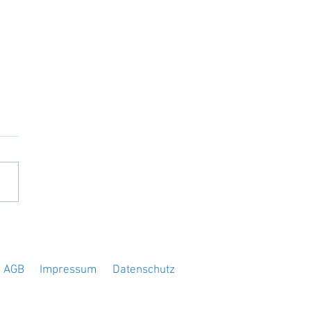
alo Chicken Wings mit
ken Cheese Dipp
AGB
Impressum
Datenschutz