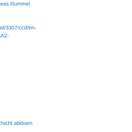
ndreas Rummel 
ctid/3307/ccd/en-
%A2-
chicht ablösen