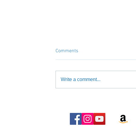
Comments
Write a comment...
Cocktails am Grill -Slow Beat
"Sloe Gin Cocktail"-