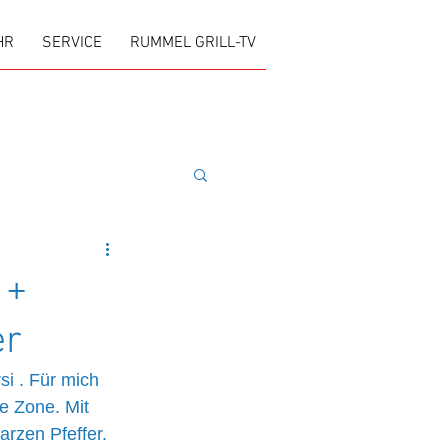
HR
SERVICE
RUMMEL GRILL-TV
 +
er
i . Für mich 
e Zone. Mit 
rzen Pfeffer. 