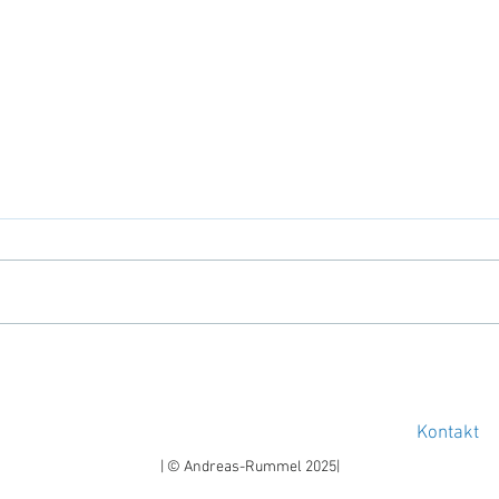
Leber vom Grill "Berliner Art"
Buff
mit Selleriepüree und Apfel-
Chic
Kontakt
| © Andreas-Rummel 2025|