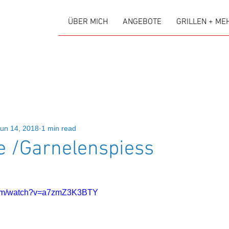
ÜBER MICH
ANGEBOTE
GRILLEN + ME
un 14, 2018
1 min read
e /Garnelenspiess
.com/watch?v=a7zmZ3K3BTY